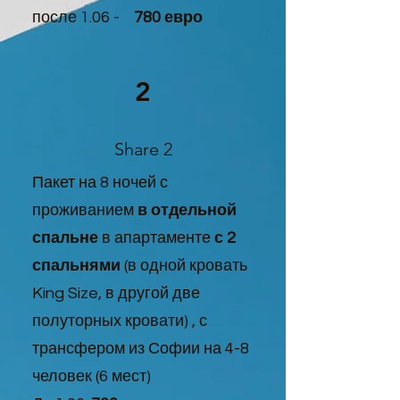
после 1.06 -
780 евро
2
Share 2
Пакет на 8 ночей с
проживанием
в отдельной
спальне
в апартаменте
с 2
спальнями
(в одной кровать
King Size, в другой две
полуторных кровати) , с
трансфером из Софии на 4-8
человек (6 мест)