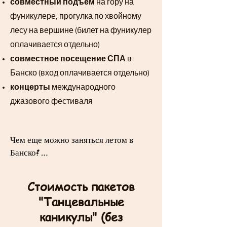
совместный подъем
на гору на
фуникулере, прогулка по хвойному
лесу на вершине (билет на фуникулер
оплачивается отдельно)
совместное посещение СПА
в
Банско (вход оплачивается отдельно)
концерты
международного
джазового фестиваля
Чем еще можно заняться летом в 
Банско? 

- посетить в СПА с минеральной 
Стоимость пакетов
водой в г.Баня (15 минут на 
"Танцевальные
бесплатном шаттле)

каникулы" (без
- присоединиться к экскурсии по 