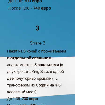
До 1.06:
700 евро
После 1.06 -
740 евро
3
Share 3
Пакет на 8 ночей с проживанием
в отдельной спальне
в
апартаменте с
3 спальнями (
в
двух кровать King Size, в одной
две полуторных кровати) , с
трансфером из Софии на 4-8
человек (6 мест)
До 1.06:
700 евро