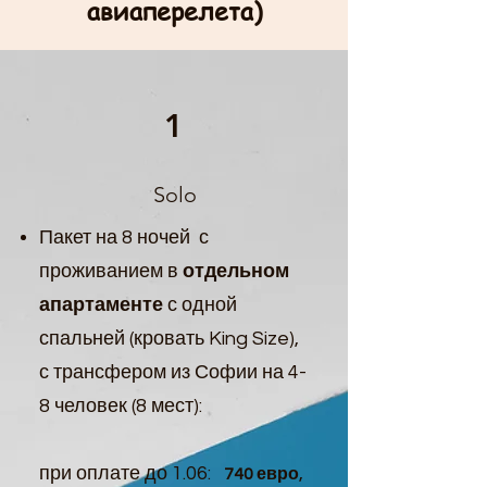
центру старинного Банско с гидом

авиаперелета)
- посетить Медвежий парк: 
заповедник, где можно наблюдать за 
свободно живущими медведями 
(стоимость по запросу)
1
Solo
Пакет на 8 ночей с
проживанием в
отдельном
апартаменте
с одной
спальней (кровать King Size),
с трансфером из Софии на 4-
8 человек (8 мест):
при оплате до 1.06:
,
740 евро