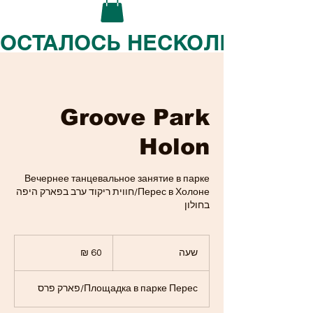
ОСТАЛОСЬ НЕСКОЛЬКО МЕС
Groove Park
Holon
Вечернее танцевальное занятие в парке
Перес в Холоне/חווית ריקוד ערב בפארק היפה
בחולון
60
שקלים
שעה
ש
חדשים
ע
Площадка в парке Перес/פארק פרס