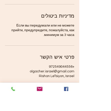
מדיניות ביטולים
Если вы передумали или не можете
прийти, предупредите, пожалуйста, как
минимум за 3 часа.
פרטי איש הקשר
+972549044556
olgacher.israel@gmail.com
Rishon LeTsiyon, Israel
olgacher.israel@gmail.com